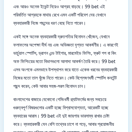
এবং আরও অনেক ইভেন্ট নিয়েও আগ্রহ বাড়ছে। 99 bet এই
পরিবর্তিত আগ্রহকে মাথায় রেখে এমন একটি পরিবেশ দেয় যেখানে
ব্যবহারকারী নিজে পছন্দের ধরণ বেছে নিতে পারেন।
একই সঙ্গে অনেক ব্যবহারকারী দ্রুতগতির বিনোদন খোঁজেন, যেখানে
ফলাফলের অপেক্ষা দীর্ঘ নয় এবং অভিজ্ঞতা দৃশ্যত আকর্ষণীয়। এ কারণেই
ভার্চুয়াল স্পোর্টস, ড্রাগন এন্ড টাইগার, মারমেইড ফিশিং, ফ্রুট শপ বা কিং
অফ ফিশিংয়ের মতো বিভাগগুলো আলাদা আকর্ষণ তৈরি করে। 99 bet
এসব অংশকে এমনভাবে উপস্থাপন করে যাতে একেক ধরনের ব্যবহারকারী
নিজের মতো তাল খুঁজে নিতে পারেন। কেউ বিশ্লেষণধর্মী স্পোর্টস কনটেন্ট
পছন্দ করেন, কেউ আবার সহজ-সরল বিনোদন চান।
বাংলাদেশের বাজারে যেকোনো গেমিংধর্মী প্ল্যাটফর্মের জন্য সবচেয়ে
গুরুত্বপূর্ণ বিষয়গুলোর একটি হচ্ছে বিশ্বাসযোগ্যতা, আরেকটি হচ্ছে
ব্যবহারের আরাম। 99 bet এই দুই জায়গায় ভারসাম্য রাখার চেষ্টা
করে। ব্যবহারকারী যেন বেশি তথ্যের চাপে না পড়ে, আবার প্রয়োজনীয়