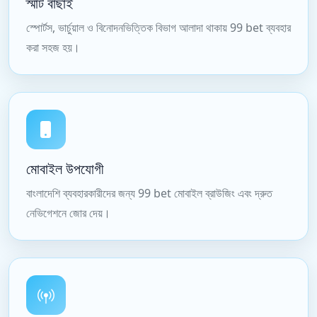
স্মার্ট বাছাই
স্পোর্টস, ভার্চুয়াল ও বিনোদনভিত্তিক বিভাগ আলাদা থাকায় 99 bet ব্যবহার
করা সহজ হয়।
মোবাইল উপযোগী
বাংলাদেশি ব্যবহারকারীদের জন্য 99 bet মোবাইল ব্রাউজিং এবং দ্রুত
নেভিগেশনে জোর দেয়।