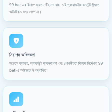
99 bet এর বিভাগে দ্রুত পৌঁছানো যায়, তাই প্রয়োজনীয় কনটেন্ট খুঁজতে
অতিরিক্ত সময় লাগে না।
নিরাপদ অভিজ্ঞতা
সচেতন ব্যবহার, অ্যাকাউন্ট ব্যবস্থাপনা এবং গোপনীয়তা বিষয়ক নির্দেশনা 99
bet-এ স্পষ্টভাবে উপস্থাপিত।