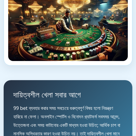
দায়িত্বশীল খেলা সবার আগে
99 bet ব্যবহার করার সময় সবচেয়ে গুরুত্বপূর্ণ বিষয় হলো নিয়ন্ত্রণ
হারিয়ে না ফেলা। অনলাইন স্পোর্টস ও বিনোদন প্ল্যাটফর্ম সবসময় আনন্দ,
উত্তেজনা এবং সময় কাটানোর একটি মাধ্যম হওয়া উচিত; আর্থিক চাপ বা
মানসিক অস্থিরতার কারণ হওয়া উচিত নয়। তাই দায়িত্বশীল খেলা মানে