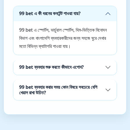
99 bet এ কী ধরনের কনটেন্ট পাওয়া যায়?
99 bet এ স্পোর্টস, ভার্চুয়াল স্পোর্টস, থিম-ভিত্তিক বিনোদন
বিভাগ এবং বাংলাদেশি ব্যবহারকারীদের জন্য সহজে ঘুরে দেখার
মতো বিভিন্ন ক্যাটাগরি পাওয়া যায়।
99 bet ব্যবহার শুরু করতে কীভাবে এগোব?
99 bet ব্যবহার করার সময় কোন বিষয়ে সবচেয়ে বেশি
খেয়াল রাখা উচিত?