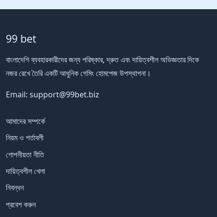
99 bet
বাংলাদেশি ব্যবহারকারীদের জন্য পরিষ্কার, দ্রুত এবং দায়িত্বশীল অভিজ্ঞতার দিকে
নজর রেখে তৈরি একটি আধুনিক গেমিং হোমপেজ উপস্থাপনা।
Email:
support@99bet.biz
আমাদের সম্পর্কে
নিয়ম ও শর্তাবলী
গোপনীয়তা নীতি
দায়িত্বশীল খেলা
নিবন্ধন
প্রবেশ করুন