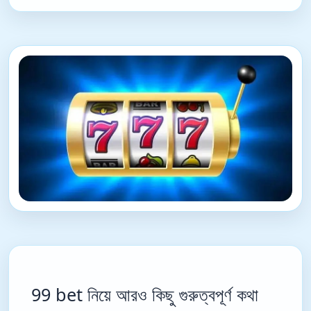
99 bet নিয়ে আরও কিছু গুরুত্বপূর্ণ কথা