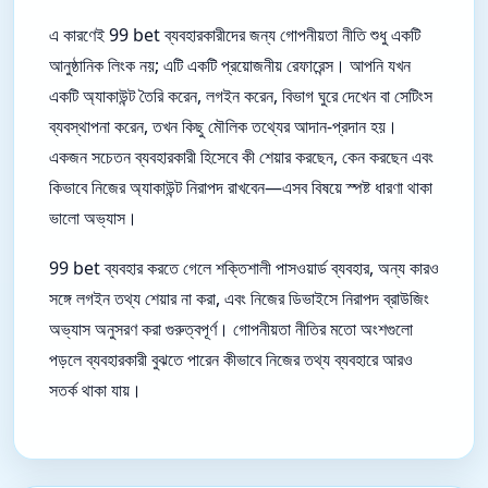
এ কারণেই 99 bet ব্যবহারকারীদের জন্য গোপনীয়তা নীতি শুধু একটি
আনুষ্ঠানিক লিংক নয়; এটি একটি প্রয়োজনীয় রেফারেন্স। আপনি যখন
একটি অ্যাকাউন্ট তৈরি করেন, লগইন করেন, বিভাগ ঘুরে দেখেন বা সেটিংস
ব্যবস্থাপনা করেন, তখন কিছু মৌলিক তথ্যের আদান-প্রদান হয়।
একজন সচেতন ব্যবহারকারী হিসেবে কী শেয়ার করছেন, কেন করছেন এবং
কিভাবে নিজের অ্যাকাউন্ট নিরাপদ রাখবেন—এসব বিষয়ে স্পষ্ট ধারণা থাকা
ভালো অভ্যাস।
99 bet ব্যবহার করতে গেলে শক্তিশালী পাসওয়ার্ড ব্যবহার, অন্য কারও
সঙ্গে লগইন তথ্য শেয়ার না করা, এবং নিজের ডিভাইসে নিরাপদ ব্রাউজিং
অভ্যাস অনুসরণ করা গুরুত্বপূর্ণ। গোপনীয়তা নীতির মতো অংশগুলো
পড়লে ব্যবহারকারী বুঝতে পারেন কীভাবে নিজের তথ্য ব্যবহারে আরও
সতর্ক থাকা যায়।