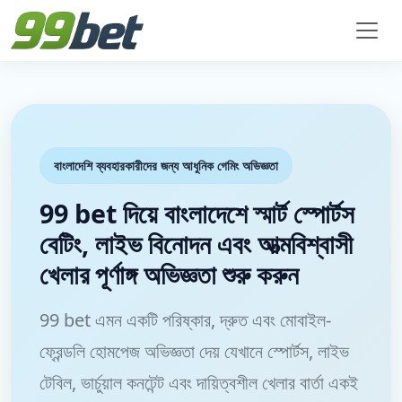
বাংলাদেশি ব্যবহারকারীদের জন্য আধুনিক গেমিং অভিজ্ঞতা
99 bet দিয়ে বাংলাদেশে স্মার্ট স্পোর্টস
বেটিং, লাইভ বিনোদন এবং আত্মবিশ্বাসী
খেলার পূর্ণাঙ্গ অভিজ্ঞতা শুরু করুন
99 bet এমন একটি পরিষ্কার, দ্রুত এবং মোবাইল-
ফ্রেন্ডলি হোমপেজ অভিজ্ঞতা দেয় যেখানে স্পোর্টস, লাইভ
টেবিল, ভার্চুয়াল কনটেন্ট এবং দায়িত্বশীল খেলার বার্তা একই